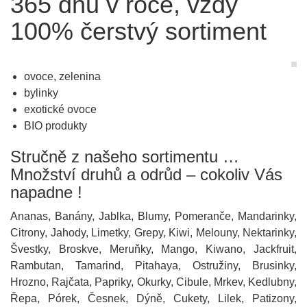
365 dnů v roce, vždy
100% čerstvý sortiment
ovoce, zelenina
bylinky
exotické ovoce
BIO produkty
Stručně z našeho sortimentu …
Množství druhů a odrůd – cokoliv Vás
napadne !
Ananas, Banány, Jablka, Blumy, Pomeranče, Mandarinky,
Citrony, Jahody, Limetky, Grepy, Kiwi, Melouny, Nektarinky,
Švestky, Broskve, Meruňky, Mango, Kiwano, Jackfruit,
Rambutan, Tamarind, Pitahaya, Ostružiny, Brusinky,
Hrozno, Rajčata, Papriky, Okurky, Cibule, Mrkev, Kedlubny,
Řepa, Pórek, Česnek, Dýně, Cukety, Lilek, Patizony,