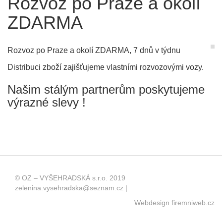
Rozvoz po Praze a okolí
ZDARMA
Rozvoz po Praze a okolí ZDARMA, 7 dnů v týdnu
Distribuci zboží zajišťujeme vlastními rozvozovými vozy.
Našim stálým partnerům poskytujeme
výrazné slevy !
© OZ – VYŠEHRADSKÁ s.r.o. 2019
zelenina.vysehradska@seznam.cz |
Webdesign firemniweb.cz