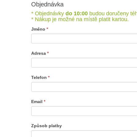
Objednávka
Objednávka
* Objednávky
do 10:00
budou doručeny té
* Nákup je možné na místě platit kartou.
If
Jméno
*
you
are
human,
Adresa
*
leave
this
field
Telefon
*
blank.
Email
*
Způsob platby